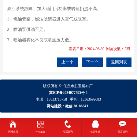
燃油系统故障，加大油门后功率或转速扔提不高。
1、燃油管路，燃油滤清器进入空气或阻塞。
2、喷油泵供油不足。
3、喷油器雾化不良或喷油压力低。
发表日期：2024-06-30 浏览次数：235
上一个
下一个
返回列表
版权所有 ©
任丘市胜宝钢衬厂
冀ICP备2024077495号-1
电话：
13833713758
手机：
13363699683
网站建设：微信 381868431
网站首页
电话咨询
在线客服
留言咨询
产品类别