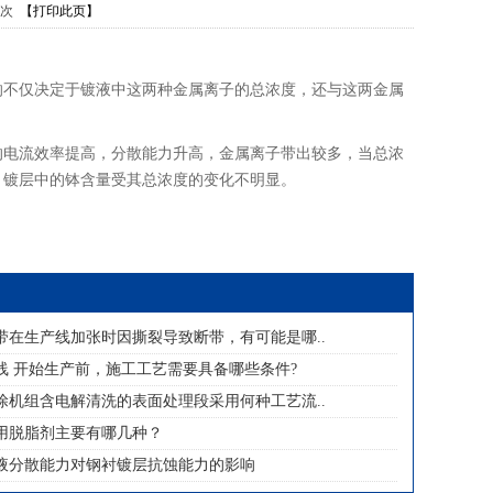
4次
【打印此页】
响不仅决定于镀液中这两种金属离子的总浓度，还与这两金属
的电流效率提高，分散能力升高，金属离子带出较多，当总浓
，镀层中的钵含量受其总浓度的变化不明显。
带在生产线加张时因撕裂导致断带，有可能是哪..
线 开始生产前，施工工艺需要具备哪些条件?
涂机组含电解清洗的表面处理段采用何种工艺流..
用脱脂剂主要有哪几种？
液分散能力对钢衬镀层抗蚀能力的影响