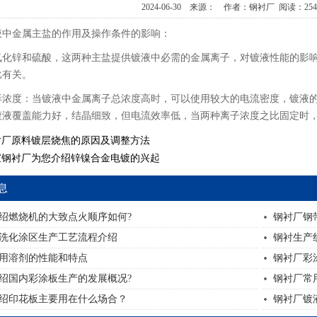
2024-06-30 来源： 作者：钢衬厂 阅读：
25
液中金属主盐的作用及操作条件的影响：
氧化锌和硫酸，这两种主盐提供镀液中必需的金属离子，对镀液性能的影
比有关。
弄浓度：当镀液中金属离子总浓度高时，可以使用较大的电流密度，镀液
镀液覆盖能力好，结晶细致，但电流效率低，当两种离子浓度之比固定时
衬厂原料镀层烧焦的原因及调整方法
宝钢衬厂为您介绍锌镍合金电镀的兴起
息
绍燃烧机的大致点火顺序如何?
钢衬厂钢
洗化涂区生产工艺流程介绍
钢衬生产
用溶剂的性能和特点
钢衬厂彩
绍国内彩涂板生产的发展概况?
钢衬厂常
绍印花板主要用在什么场合？
钢衬厂镀