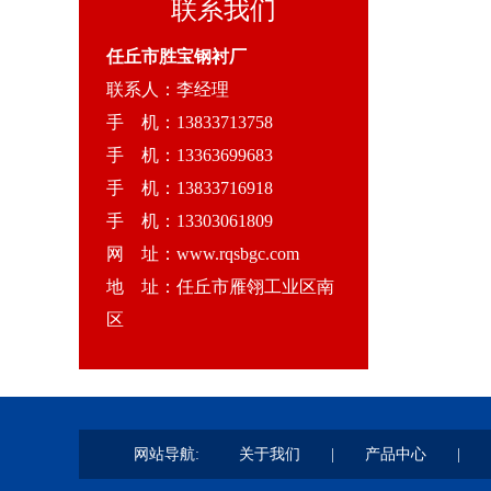
联系我们
任丘市胜宝钢衬厂
联系人：李经理
手 机：13833713758
手 机：13363699683
手 机：13833716918
手 机：13303061809
网 址：www.rqsbgc.com
地 址：任丘市雁翎工业区南
区
网站导航:
关于我们
|
产品中心
|