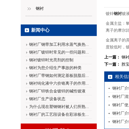
钢衬
镀锌
钢衬
镀
金属主盐：
新闻中心
离子的摩尔
金属离子的
钢衬厂钢带加工利用水蒸气换热...
度较低时，
钢衬厂镀锌时常见的一些问题和...
上一篇：
钢
钢衬镀锌时光亮剂的控制
下一篇：
胜
钢衬为您介绍生产事故的种类
钢衬厂带钢如何测定基板脱脂后...
相关信
钢衬钝化液中六价铬离子的作用...
钢衬厂介
钢衬厂锌铁合金镀锌的碱性镀液
钢衬厂清
钢衬厂生产设备状态
钢衬厂使
为什么现在塑钢钢衬被人们所熟...
钢衬厂介
钢衬厂的工艺段设备在彩涂板生...
钢衬厂介