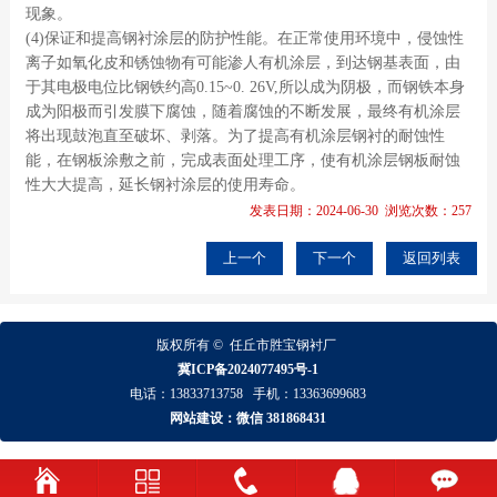
现象。
(4)保证和提高钢衬涂层的防护性能。在正常使用环境中，侵蚀性
离子如氧化皮和锈蚀物有可能渗人有机涂层，到达钢基表面，由
于其电极电位比钢铁约高0.15~0. 26V,所以成为阴极，而钢铁本身
成为阳极而引发膜下腐蚀，随着腐蚀的不断发展，最终有机涂层
将出现鼓泡直至破坏、剥落。为了提高有机涂层钢衬的耐蚀性
能，在钢板涂敷之前，完成表面处理工序，使有机涂层钢板耐蚀
性大大提高，延长钢衬涂层的使用寿命。
发表日期：2024-06-30 浏览次数：257
上一个
下一个
返回列表
版权所有 ©
任丘市胜宝钢衬厂
冀ICP备2024077495号-1
电话：
13833713758
手机：
13363699683
网站建设：微信 381868431