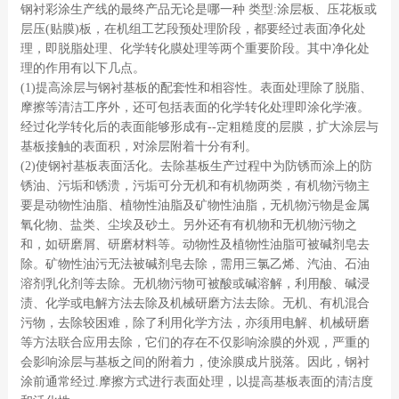
钢衬彩涂生产线的最终产品无论是哪一种 类型:涂层板、压花板或
层压(贴膜)板，在机组工艺段预处理阶段，都要经过表面净化处
理，即脱脂处理、化学转化膜处理等两个重要阶段。其中净化处
理的作用有以下几点。
(1)提高涂层与钢衬基板的配套性和相容性。表面处理除了脱脂、
摩擦等清洁工序外，还可包括表面的化学转化处理即涂化学液。
经过化学转化后的表面能够形成有--定粗糙度的层膜，扩大涂层与
基板接触的表面积，对涂层附着十分有利。
(2)使钢衬基板表面活化。去除基板生产过程中为防锈而涂上的防
锈油、污垢和锈溃，污垢可分无机和有机物两类，有机物污物主
要是动物性油脂、植物性油脂及矿物性油脂，无机物污物是金属
氧化物、盐类、尘埃及砂土。另外还有有机物和无机物污物之
和，如研磨屑、研磨材料等。动物性及植物性油脂可被碱剂皂去
除。矿物性油污无法被碱剂皂去除，需用三氯乙烯、汽油、石油
溶剂乳化剂等去除。无机物污物可被酸或碱溶解，利用酸、碱浸
渍、化学或电解方法去除及机械研磨方法去除。无机、有机混合
污物，去除较困难，除了利用化学方法，亦须用电解、机械研磨
等方法联合应用去除，它们的存在不仅影响涂膜的外观，严重的
会影响涂层与基板之间的附着力，使涂膜成片脱落。因此，钢衬
涂前通常经过.摩擦方式进行表面处理，以提高基板表面的清洁度