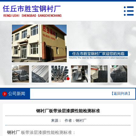
公司新闻
【返回列表】
钢衬厂板带涂层漆膜性能检测标准
来源： 作者：钢衬厂
钢衬厂
板带涂层漆膜性能检测标准：